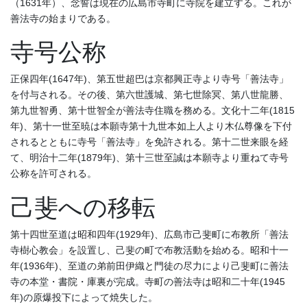
（1631年）、念誓は現在の広島市寺町に寺院を建立する。これが
善法寺の始まりである。
寺号公称
正保四年(1647年)、第五世超巴は京都興正寺より寺号「善法寺」
を付与される。その後、第六世護城、第七世除冥、第八世龍勝、
第九世智勇、第十世智全が善法寺住職を務める。文化十二年(1815
年)、第十一世至暁は本願寺第十九世本如上人より木仏尊像を下付
されるとともに寺号「善法寺」を免許される。第十二世来眼を経
て、明治十二年(1879年)、第十三世至誠は本願寺より重ねて寺号
公称を許可される。
己斐への移転
第十四世至道は昭和四年(1929年)、広島市己斐町に布教所「善法
寺樹心教会」を設置し、己斐の町で布教活動を始める。昭和十一
年(1936年)、至道の弟前田伊織と門徒の尽力により己斐町に善法
寺の本堂・書院・庫裏が完成。寺町の善法寺は昭和二十年(1945
年)の原爆投下によって焼失した。