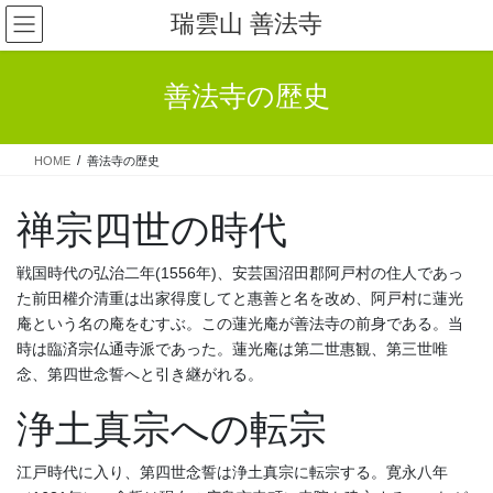
コ
ナ
瑞雲山 善法寺
ン
ビ
テ
ゲ
ン
ー
善法寺の歴史
ツ
シ
へ
ョ
ス
ン
HOME
善法寺の歴史
キ
に
ッ
移
禅宗四世の時代
プ
動
戦国時代の弘治二年(1556年)、安芸国沼田郡阿戸村の住人であっ
た前田權介清重は出家得度してと惠善と名を改め、阿戸村に蓮光
庵という名の庵をむすぶ。この蓮光庵が善法寺の前身である。当
時は臨済宗仏通寺派であった。蓮光庵は第二世惠観、第三世唯
念、第四世念誓へと引き継がれる。
浄土真宗への転宗
江戸時代に入り、第四世念誓は浄土真宗に転宗する。寛永八年